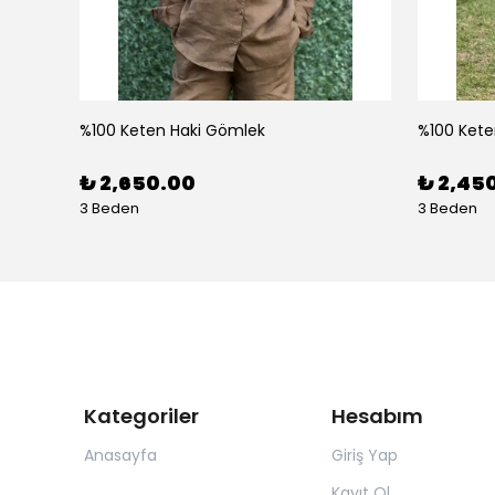
%100 Keten Haki Gömlek
%100 Kete
ru-Pembe
₺ 2,650.00
₺ 2,45
3 Beden
3 Beden
Kategoriler
Hesabım
Anasayfa
Giriş Yap
Kayıt Ol