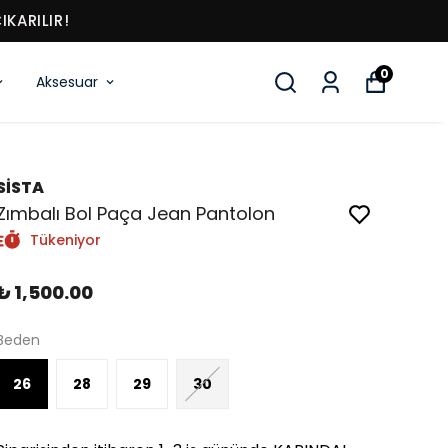
KARILIR!
0
Aksesuar
SİSTA
Zımbalı Bol Paça Jean Pantolon
Tükeniyor
₺ 1,500.00
Beden
26
28
29
30