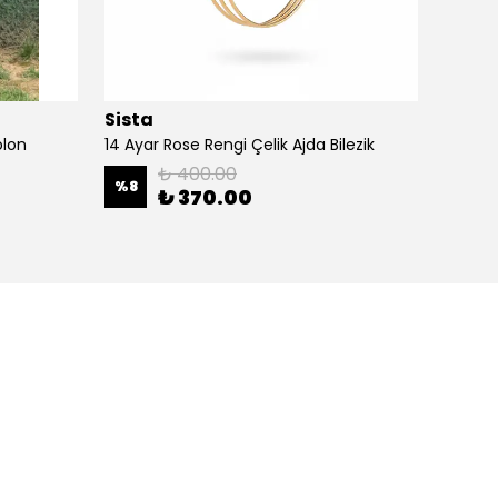
Sista
Sista
olon
14 Ayar Rose Rengi Çelik Ajda Bilezik
14K Alt
₺ 400.00
%
8
%
15
₺ 370.00