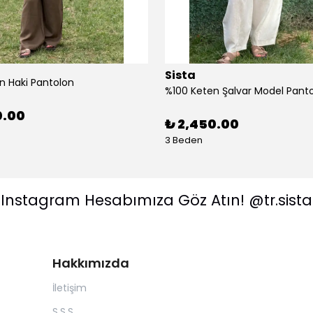
Sista
n Haki Pantolon
%100 Keten Şalvar Model Pant
0.00
₺ 2,450.00
3 Beden
Instagram Hesabımıza Göz Atın! @tr.sista
Hakkımızda
İletişim
S.S.S