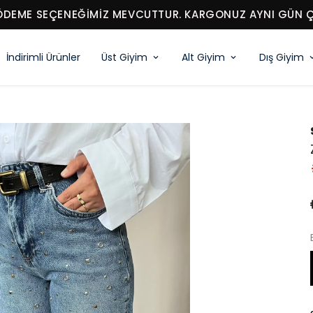
ÖDEME SEÇENEĞİMİZ MEVCUTTUR. KARGONUZ AYNI GÜN ÇI
İndirimli Ürünler
Üst Giyim
Alt Giyim
Dış Giyim