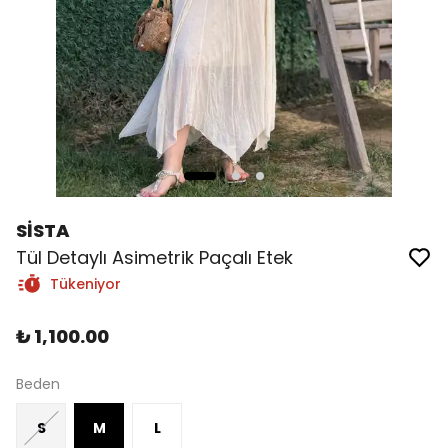
SİSTA
Tül Detaylı Asimetrik Paçalı Etek
Tükeniyor
₺ 1,100.00
Beden
S
M
L