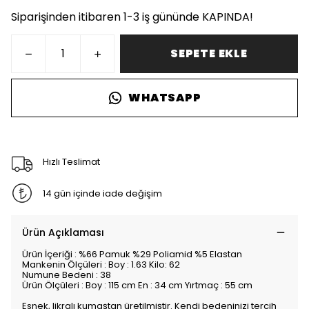
Siparişinden itibaren 1-3 iş gününde KAPINDA!
SEPETE EKLE
WHATSAPP
Hızlı Teslimat
14 gün içinde iade değişim
Ürün Açıklaması
Ürün İçeriği : %66 Pamuk %29 Poliamid %5 Elastan
Mankenin Ölçüleri : Boy : 1.63 Kilo: 62
Numune Bedeni : 38
Ürün Ölçüleri : Boy : 115 cm En : 34 cm Yırtmaç : 55 cm
Esnek, likralı kumaştan üretilmiştir. Kendi bedeninizi tercih