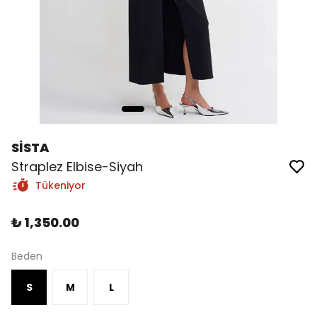
SİSTA
Straplez Elbise-Siyah
Tükeniyor
₺ 1,350.00
Beden
S
M
L