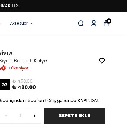
KARILIR!
0
Aksesuar
SİSTA
Siyah Boncuk Kolye
Tükeniyor
₺ 450.00
%
7
₺ 420.00
Siparişinden itibaren 1-3 iş gününde KAPINDA!
SEPETE EKLE