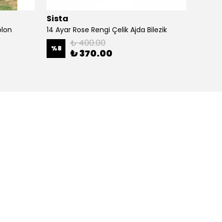
Sista
Sista
olon
14 Ayar Rose Rengi Çelik Ajda Bilezik
14K Alt
₺ 400.00
%
8
%
15
₺ 370.00