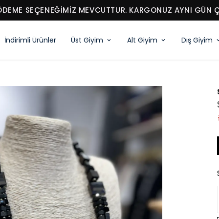
ÖDEME SEÇENEĞİMİZ MEVCUTTUR. KARGONUZ AYNI GÜN ÇI
İndirimli Ürünler
Üst Giyim
Alt Giyim
Dış Giyim