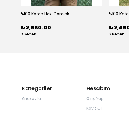
%100 Keten Haki Gömlek
%100 Kete
ru-Pembe
₺ 2,650.00
₺ 2,45
3 Beden
3 Beden
Kategoriler
Hesabım
Anasayfa
Giriş Yap
Kayıt Ol