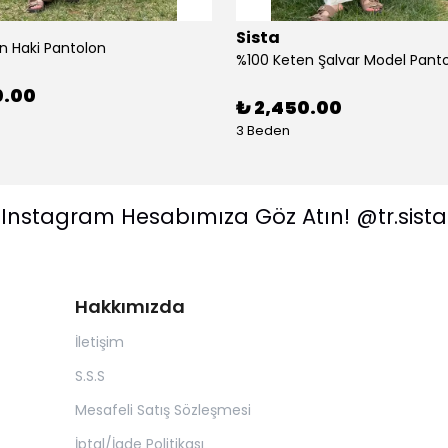
Sista
n Haki Pantolon
%100 Keten Şalvar Model Pant
0.00
₺ 2,450.00
3 Beden
Instagram Hesabımıza Göz Atın! @tr.sista
Hakkımızda
İletişim
S.S.S
Mesafeli Satış Sözleşmesi
İptal/İade Politikası