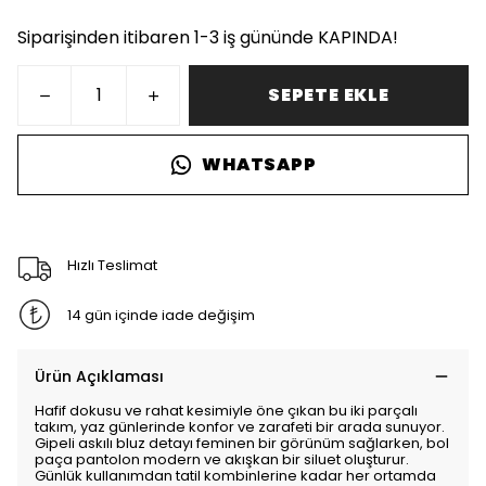
Siparişinden itibaren 1-3 iş gününde KAPINDA!
SEPETE EKLE
WHATSAPP
Hızlı Teslimat
14 gün içinde iade değişim
Ürün Açıklaması
Hafif dokusu ve rahat kesimiyle öne çıkan bu iki parçalı
takım, yaz günlerinde konfor ve zarafeti bir arada sunuyor.
Gipeli askılı bluz detayı feminen bir görünüm sağlarken, bol
paça pantolon modern ve akışkan bir siluet oluşturur.
Günlük kullanımdan tatil kombinlerine kadar her ortamda