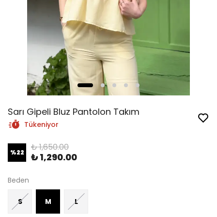
Sarı Gipeli Bluz Pantolon Takım
Tükeniyor
₺ 1,650.00
%
22
₺ 1,290.00
Beden
S
M
L