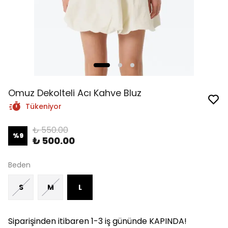
Omuz Dekolteli Acı Kahve Bluz
Tükeniyor
₺ 550.00
%
9
₺ 500.00
Beden
S
M
L
Siparişinden itibaren 1-3 iş gününde KAPINDA!