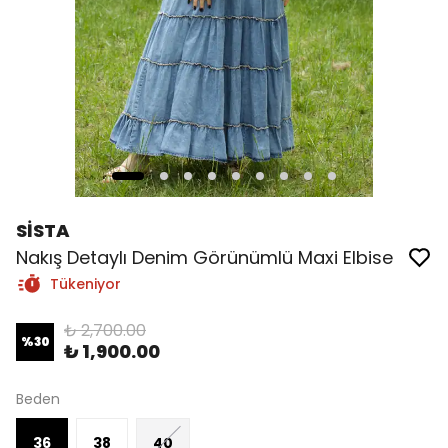
SİSTA
Nakış Detaylı Denim Görünümlü Maxi Elbise
Tükeniyor
₺ 2,700.00
%
30
₺ 1,900.00
Beden
36
38
40