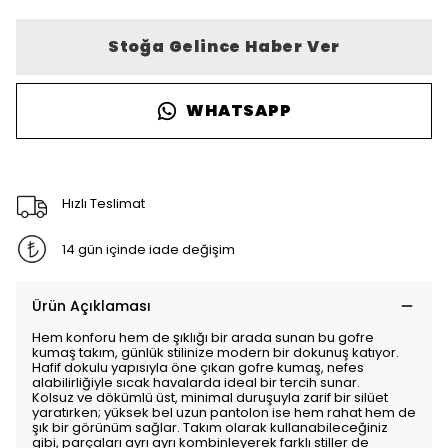
Stoğa Gelince Haber Ver
WHATSAPP
Hızlı Teslimat
14 gün içinde iade değişim
Ürün Açıklaması
Hem konforu hem de şıklığı bir arada sunan bu gofre
kumaş takım, günlük stilinize modern bir dokunuş katıyor.
Hafif dokulu yapısıyla öne çıkan gofre kumaş, nefes
alabilirliğiyle sıcak havalarda ideal bir tercih sunar.
Kolsuz ve dökümlü üst, minimal duruşuyla zarif bir silüet
yaratırken; yüksek bel uzun pantolon ise hem rahat hem de
şık bir görünüm sağlar. Takım olarak kullanabileceğiniz
gibi, parçaları ayrı ayrı kombinleyerek farklı stiller de